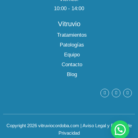
10:00 - 14:00
Vitruvio
Tratamientos
Patologías
Equipo
Contacto
Blog
F
Y
I
a
o
n
c
u
s
e
t
t
b
u
a
o
b
g
o
e
r
k
a
m
Copyright 2026 vitruviocordoba.com
|
Aviso Legal y Política de
Privacidad