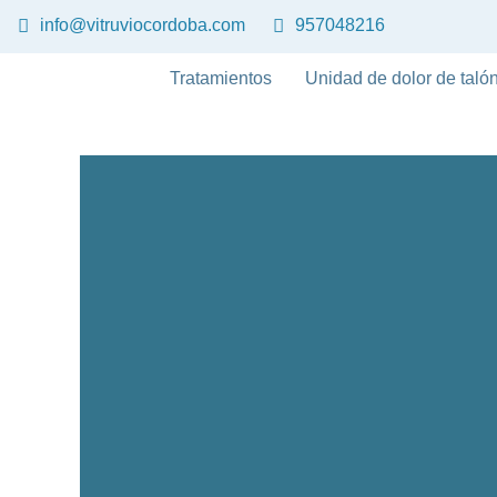
Ir
info@vitruviocordoba.com
957048216
al
contenido
Tratamientos
Unidad de dolor de talón