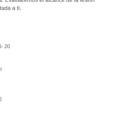
ada a ti.
6- 20
o
)