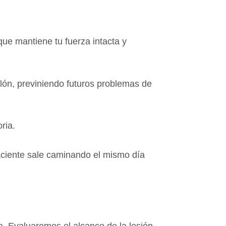
ue mantiene tu fuerza intacta y
alón, previniendo futuros problemas de
ria.
paciente sale caminando el mismo día
a. Evaluaremos el alcance de la lesión