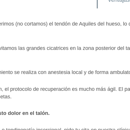
imos (no cortamos) el tendón de Aquiles del hueso, lo q
itamos las grandes cicatrices en la zona posterior del t
iento se realiza con anestesia local y de forma ambulato
ón, el protocolo de recuperación es mucho más ágil. El 
etas.
to dolor en el talón.
 tendinopatía insercional, pide tu cita en nuestra clínic