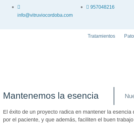
Ir
957048216
al
info@vitruviocordoba.com
contenido
Tratamientos
Pato
Equipo
Mantenemos la esencia
Nue
El éxito de un proyecto radica en mantener la esencia
por el paciente, y que además, faciliten el buen trabajo