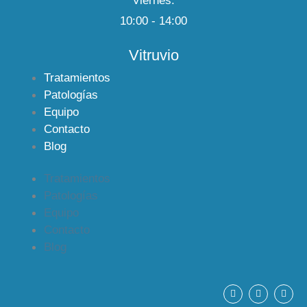
Viernes:
10:00 - 14:00
Vitruvio
Tratamientos
Patologías
Equipo
Contacto
Blog
Tratamientos
Patologías
Equipo
Contacto
Blog
F
Y
I
a
o
n