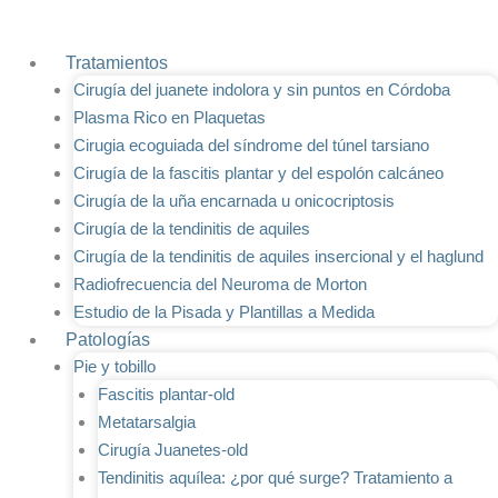
Ir
al
Tratamientos
contenido
Cirugía del juanete indolora y sin puntos en Córdoba
Plasma Rico en Plaquetas
Cirugia ecoguiada del síndrome del túnel tarsiano
Cirugía de la fascitis plantar y del espolón calcáneo
Cirugía de la uña encarnada u onicocriptosis
Cirugía de la tendinitis de aquiles
Cirugía de la tendinitis de aquiles insercional y el haglund
Radiofrecuencia del Neuroma de Morton
Estudio de la Pisada y Plantillas a Medida
Patologías
Pie y tobillo
Fascitis plantar-old
Metatarsalgia
Cirugía Juanetes-old
Tendinitis aquílea: ¿por qué surge? Tratamiento a