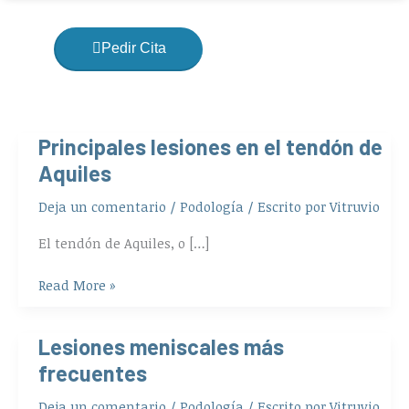
Pedir Cita
Principales lesiones en el tendón de
Principales
lesiones
Aquiles
en
Deja un comentario
/
Podología
/ Escrito por
Vitruvio
el
tendón
El tendón de Aquiles, o […]
de
Aquiles
Read More »
Lesiones meniscales más
Lesiones
meniscales
frecuentes
más
Deja un comentario
/
Podología
/ Escrito por
Vitruvio