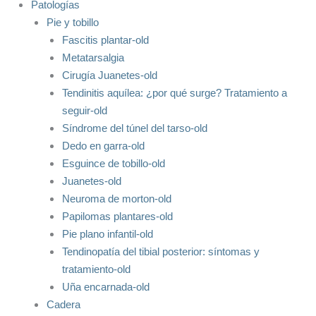
Patologías
Pie y tobillo
Fascitis plantar-old
Metatarsalgia
Cirugía Juanetes-old
Tendinitis aquílea: ¿por qué surge? Tratamiento a
seguir-old
Síndrome del túnel del tarso-old
Dedo en garra-old
Esguince de tobillo-old
Juanetes-old
Neuroma de morton-old
Papilomas plantares-old
Pie plano infantil-old
Tendinopatía del tibial posterior: síntomas y
tratamiento-old
Uña encarnada-old
Cadera