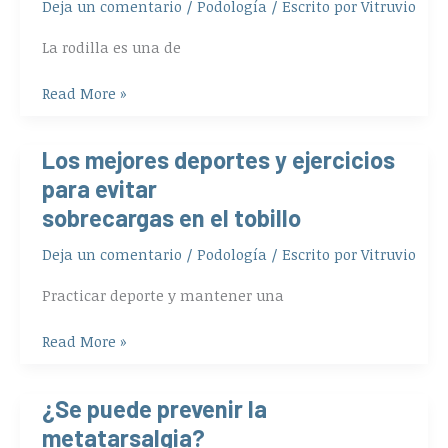
más
Deja un comentario
/
Podología
/ Escrito por
Vitruvio
comunes
La rodilla es una de
de
rodilla?
Read More »
¿Cómo
se
tratan?
Los mejores deportes y ejercicios
Los
mejores
para evitar
deportes
sobrecargas en el tobillo
y
ejercicios
Deja un comentario
/
Podología
/ Escrito por
Vitruvio
para
Practicar deporte y mantener una
evitar
sobrecargas
Read More »
en
el
tobillo
¿Se puede prevenir la
¿Se
puede
metatarsalgia?