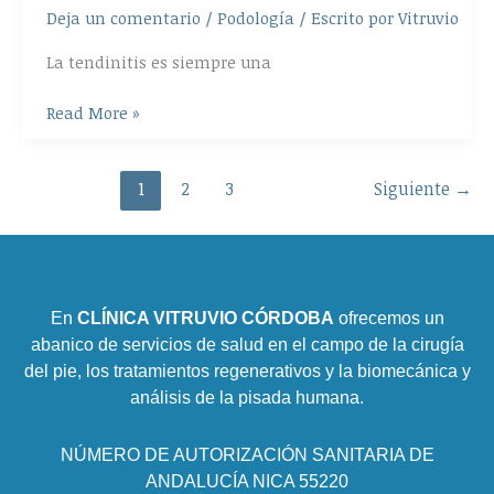
Deja un comentario
/
Podología
/ Escrito por
Vitruvio
tobillo:
causas
La tendinitis es siempre una
y
tratamiento
Read More »
1
2
3
Siguiente
→
En
CLÍNICA VITRUVIO CÓRDOBA
ofrecemos un
abanico de servicios de salud en el campo de la cirugía
del pie, los tratamientos regenerativos y la biomecánica y
análisis de la pisada humana.
NÚMERO DE AUTORIZACIÓN SANITARIA DE
ANDALUCÍA NICA 55220