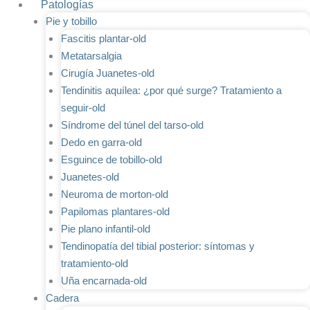
Patologías
Pie y tobillo
Fascitis plantar-old
Metatarsalgia
Cirugía Juanetes-old
Tendinitis aquílea: ¿por qué surge? Tratamiento a
seguir-old
Síndrome del túnel del tarso-old
Dedo en garra-old
Esguince de tobillo-old
Juanetes-old
Neuroma de morton-old
Papilomas plantares-old
Pie plano infantil-old
Tendinopatía del tibial posterior: síntomas y
tratamiento-old
Uña encarnada-old
Cadera