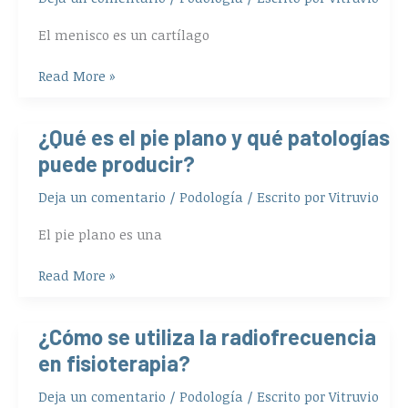
frecuentes
El menisco es un cartílago
Read More »
¿Qué es el pie plano y qué patologías
¿Qué
es
puede producir?
el
Deja un comentario
/
Podología
/ Escrito por
Vitruvio
pie
plano
El pie plano es una
y
qué
Read More »
patologías
puede
producir?
¿Cómo se utiliza la radiofrecuencia
¿Cómo
se
en fisioterapia?
utiliza
Deja un comentario
/
Podología
/ Escrito por
Vitruvio
la