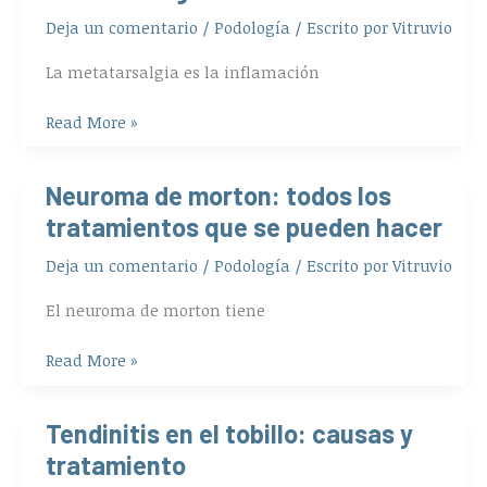
prevenir
Deja un comentario
/
Podología
/ Escrito por
Vitruvio
la
metatarsalgia?
La metatarsalgia es la inflamación
Read More »
Neuroma de morton: todos los
Neuroma
de
tratamientos que se pueden hacer
morton:
Deja un comentario
/
Podología
/ Escrito por
Vitruvio
todos
los
El neuroma de morton tiene
tratamientos
que
Read More »
se
pueden
hacer
Tendinitis en el tobillo: causas y
Tendinitis
en
tratamiento
el