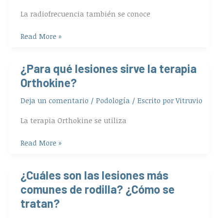
radiofrecuencia
La radiofrecuencia también se conoce
en
fisioterapia?
Read More »
¿Para qué lesiones sirve la terapia
¿Para
qué
Orthokine?
lesiones
Deja un comentario
/
Podología
/ Escrito por
Vitruvio
sirve
la
La terapia Orthokine se utiliza
terapia
Orthokine?
Read More »
¿Cuáles son las lesiones más
¿Cuáles
son
comunes de rodilla? ¿Cómo se
las
tratan?
lesiones