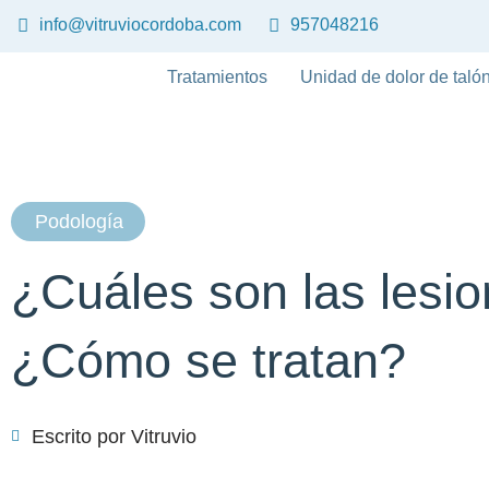
Ir
info@vitruviocordoba.com
957048216
al
contenido
Tratamientos
Unidad de dolor de talón
Podología
¿Cuáles son las lesi
¿Cómo se tratan?
Escrito por
Vitruvio