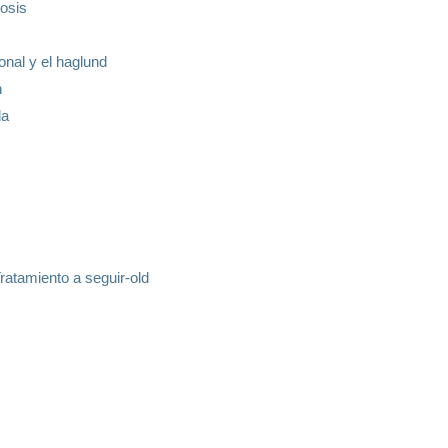
tosis
ional y el haglund
n
da
Tratamiento a seguir-old