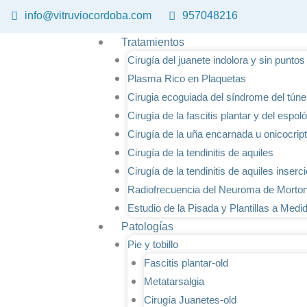
Ir
info@vitruviocordoba.com
957048216
al
contenido
Tratamientos
Cirugía del juanete indolora y sin punto
Plasma Rico en Plaquetas
Cirugia ecoguiada del síndrome del túnel
Cirugía de la fascitis plantar y del espo
Cirugía de la uña encarnada u onicocrip
Cirugía de la tendinitis de aquiles
Cirugía de la tendinitis de aquiles inserc
Radiofrecuencia del Neuroma de Morto
Estudio de la Pisada y Plantillas a Medi
Patologías
Pie y tobillo
Fascitis plantar-old
Metatarsalgia
Cirugía Juanetes-old