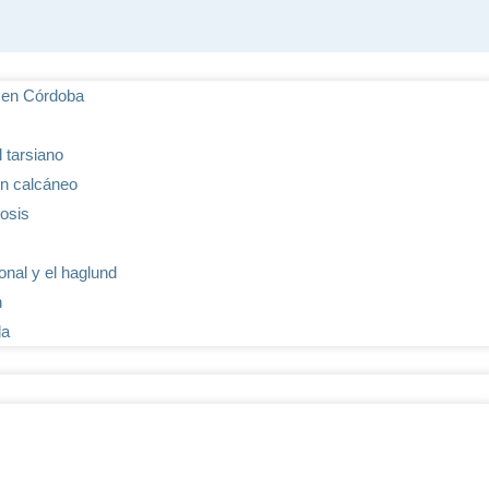
s en Córdoba
 tarsiano
lón calcáneo
tosis
ional y el haglund
n
da