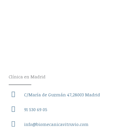
gestionar y atender a nuestros pacientes, y una
mejora continua de nuestra actividad son
fundamentales para seguir manteniendo la calidad
de nuestro centro y mantener la motivación de
nuestros profesionales.
Clínica en Madrid
C/María de Guzmán 47,28003 Madrid
91 530 69 05
info@biomecanicavitruvio.com