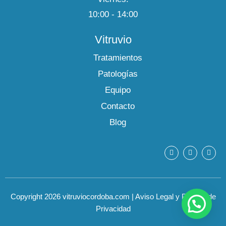
10:00 - 14:00
Vitruvio
Tratamientos
Patologías
Equipo
Contacto
Blog
F
Y
I
a
o
n
c
u
s
e
t
t
b
u
a
o
b
g
o
e
r
Copyright 2026 vitruviocordoba.com
|
Aviso Legal y Política de
k
a
m
Privacidad