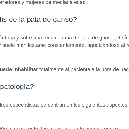
orredores y mujeres de mediana edad.
tis de la pata de ganso?
órdoba y sufre una tendinopatía de pata de ganso, el sí
r suele manifestarse constantemente, agudizándose al rea
tc.
uede inhabilitar
totalmente al paciente a la hora de hace
patología?
tros especialistas se centran en los siguientes aspectos
esión ejercida entre los músculos de la pata de ganso