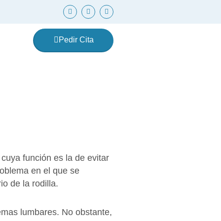
F
Y
I
a
o
n
c
u
s
e
t
t
b
u
a
Pedir Cita
o
b
g
o
e
r
k
a
m
amiento
 cuya función es la de evitar
oblema en el que se
o de la rodilla.
lemas lumbares. No obstante,