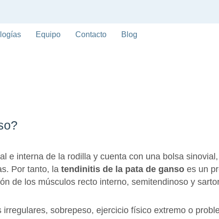
logías
Equipo
Contacto
Blog
 de ganso: síntomas y trat
nso?
al e interna de la rodilla y cuenta con una bolsa sinovial,
s. Por tanto, la
tendinitis de la pata de ganso
es un pr
ón de los músculos recto interno, semitendinoso y sartori
rregulares, sobrepeso, ejercicio físico extremo o prob