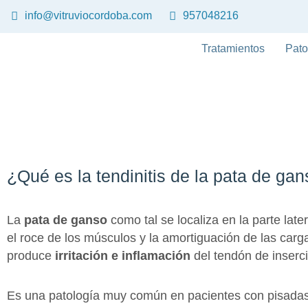
Ir
info@vitruviocordoba.com
957048216
al
contenido
Tratamientos
Pato
Tendinitis de la pata
¿Qué es la tendinitis de la pata de ga
La
pata de ganso
como tal se localiza en la parte later
el roce de los músculos y la amortiguación de las carga
produce
irritación e inflamación
del tendón de inserci
Es una patología muy común en pacientes con pisadas i