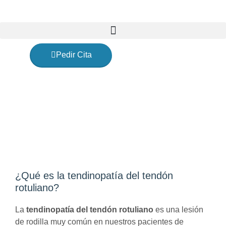
Ir
al
contenido
Pedir Cita
Tendinopatía del rotuliano:
¿qué es? Síntomas y
tratamiento
¿Qué es la tendinopatía del tendón
rotuliano?
La
tendinopatía del tendón rotuliano
es una lesión
de rodilla muy común en nuestros pacientes de