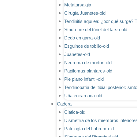
Metatarsalgia
Cirugía Juanetes-old
Tendinitis aquílea: ¿por qué surge? 
Síndrome del túnel del tarso-old
Dedo en garra-old
Esguince de tobillo-old
Juanetes-old
Neuroma de morton-old
Papilomas plantares-old
Pie plano infantil-old
Tendinopatía del tibial posterior: sín
Uña encarnada-old
Cadera
Ciática-old
Dismetría de los miembros inferiore
Patología del Labrum-old
Síndrome del Piramidal-old