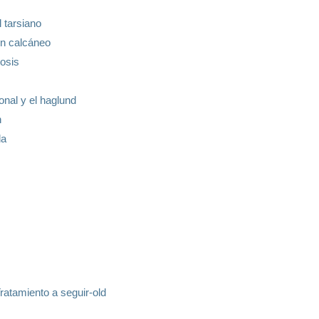
 tarsiano
lón calcáneo
tosis
ional y el haglund
n
da
Tratamiento a seguir-old