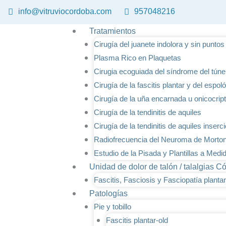
Ir
info@vitruviocordoba.com
957048216
al
contenido
Tratamientos
Cirugía del juanete indolora y sin punto
Plasma Rico en Plaquetas
Cirugia ecoguiada del síndrome del túnel
Cirugía de la fascitis plantar y del espo
Cirugía de la uña encarnada u onicocrip
Cirugía de la tendinitis de aquiles
Cirugía de la tendinitis de aquiles inserc
Radiofrecuencia del Neuroma de Morto
Estudio de la Pisada y Plantillas a Medi
Unidad de dolor de talón / talalgias C
Fascitis, Fasciosis y Fasciopatía plantar
Patologías
Pie y tobillo
Fascitis plantar-old