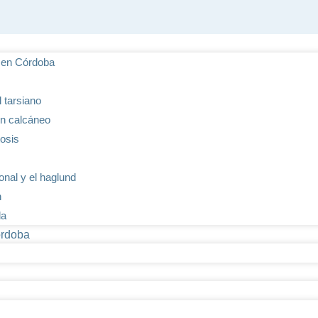
s en Córdoba
 tarsiano
lón calcáneo
tosis
ional y el haglund
n
da
órdoba