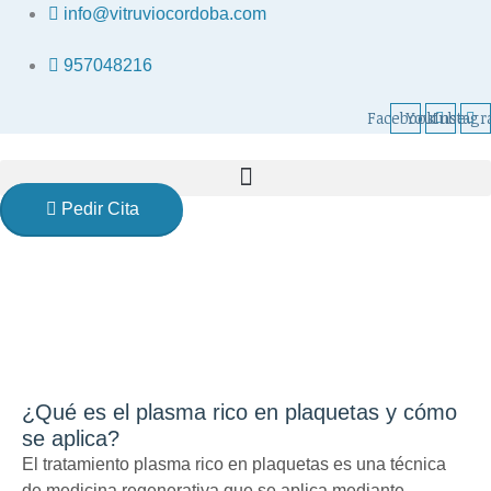
Ir
info@vitruviocordoba.com
al
contenido
957048216
Facebook
Youtube
Instag
Pedir Cita
Plasma Rico en Plaquetas:
tratamiento y cuándo
aplicarlo
¿Qué es el plasma rico en plaquetas y cómo
se aplica?
El tratamiento plasma rico en plaquetas es una técnica
de medicina regenerativa que se aplica mediante