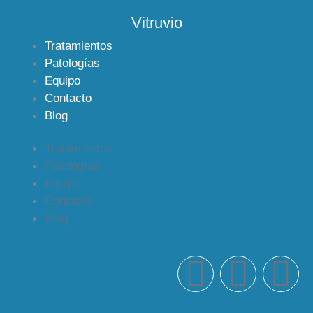
Vitruvio
Tratamientos
Patologías
Equipo
Contacto
Blog
Tratamientos
Patologías
Equipo
Contacto
Blog
F
Y
I
a
o
n