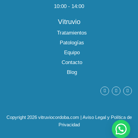
10:00 - 14:00
Vitruvio
Tratamientos
Patologías
Equipo
Contacto
Blog
F
Y
I
a
o
n
c
u
s
e
t
t
b
u
a
o
b
g
o
e
r
Copyright 2026 vitruviocordoba.com
|
Aviso Legal y Política de
k
a
m
Privacidad