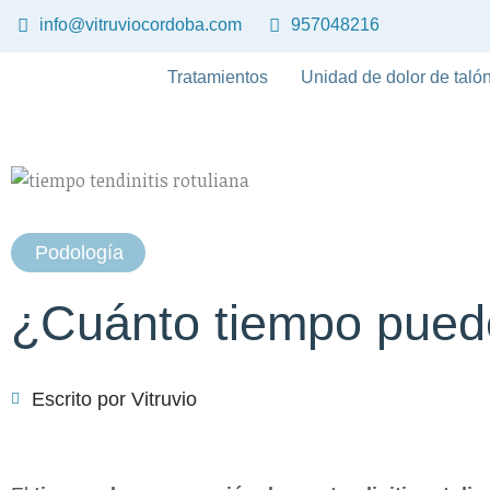
Ir
info@vitruviocordoba.com
957048216
al
contenido
Tratamientos
Unidad de dolor de talón
Podología
¿Cuánto tiempo puede 
Escrito por
Vitruvio