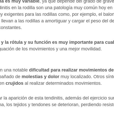
na es muy variable
, ya que depende del grado de grave
nitis en la rodilla son una patología muy común hoy en d
exigentes para las rodillas como, por ejemplo, el balo
llevan a las rodillas a amortiguar y cargar el peso del 
constantes.
ia y la rótula y su función es muy importante para cu
guación de los movimientos y una mejor movilidad.
en una notable
dificultad para realizar movimientos de 
ompañado de
molestias y dolor
muy localizado. Otros sí
hen
crujidos
al realizar determinados movimientos.
 la aparición de esta tendinitis, además del ejercicio su
 los tejidos y tendones se deterioran, perdiendo resist