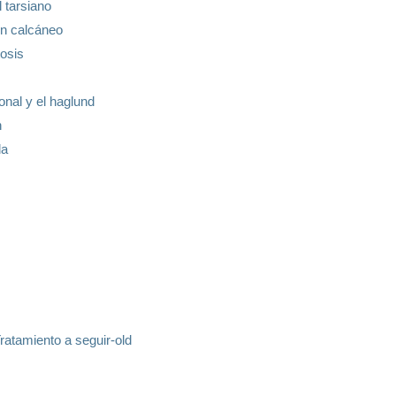
 tarsiano
lón calcáneo
tosis
ional y el haglund
n
da
Tratamiento a seguir-old