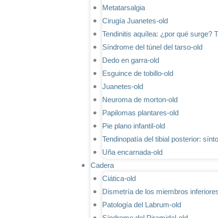
Metatarsalgia
Cirugía Juanetes-old
Tendinitis aquílea: ¿por qué surge? 
Síndrome del túnel del tarso-old
Dedo en garra-old
Esguince de tobillo-old
Juanetes-old
Neuroma de morton-old
Papilomas plantares-old
Pie plano infantil-old
Tendinopatía del tibial posterior: sín
Uña encarnada-old
Cadera
Ciática-old
Dismetría de los miembros inferiore
Patología del Labrum-old
Síndrome del Piramidal-old