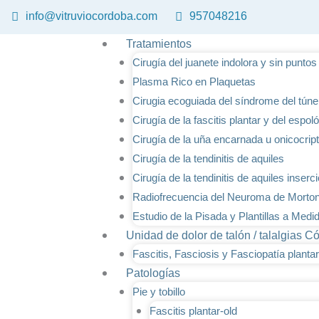
Ir
info@vitruviocordoba.com
957048216
al
contenido
Tratamientos
Cirugía del juanete indolora y sin punto
Plasma Rico en Plaquetas
Cirugia ecoguiada del síndrome del túnel
Cirugía de la fascitis plantar y del espo
Cirugía de la uña encarnada u onicocrip
Cirugía de la tendinitis de aquiles
Cirugía de la tendinitis de aquiles inserc
Radiofrecuencia del Neuroma de Morto
Estudio de la Pisada y Plantillas a Medi
Unidad de dolor de talón / talalgias C
Fascitis, Fasciosis y Fasciopatía plantar
Patologías
Pie y tobillo
Fascitis plantar-old