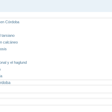
s en Córdoba
 tarsiano
lón calcáneo
tosis
ional y el haglund
n
da
órdoba