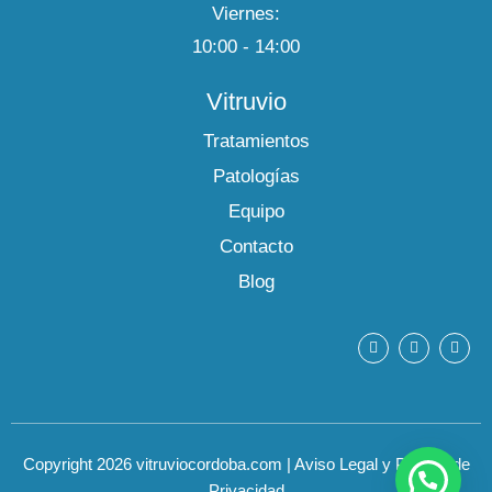
Viernes:
10:00 - 14:00
Vitruvio
Tratamientos
Patologías
Equipo
Contacto
Blog
F
Y
I
a
o
n
c
u
s
e
t
t
b
u
a
o
b
g
o
e
r
k
a
m
Copyright 2026 vitruviocordoba.com
|
Aviso Legal y Política de
Privacidad